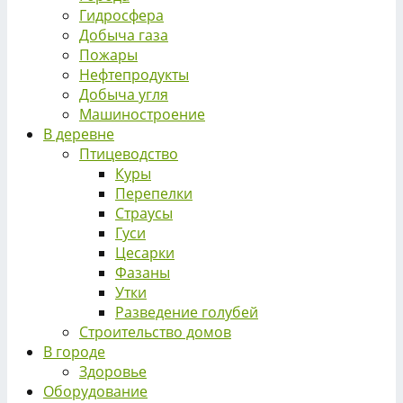
Гидросфера
Добыча газа
Пожары
Нефтепродукты
Добыча угля
Машиностроение
В деревне
Птицеводство
Куры
Перепелки
Страусы
Гуси
Цесарки
Фазаны
Утки
Разведение голубей
Строительство домов
В городе
Здоровье
Оборудование