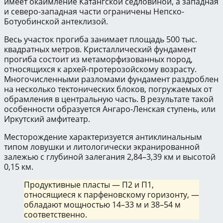
имеет окаймление Катангской седловиной, а западная
и северо-западная части ограничены Непско-
Ботуобинской антеклизой.
Весь участок прогиба занимает площадь 500 тыс.
квадратных метров. Кристаллический фундамент
прогиба состоит из метаморфизованных пород,
относящихся к архей-протерозойскому возрасту.
Многочисленными разломами фундамент раздроблен
на несколько тектонических блоков, погружаемых от
обрамления в центральную часть. В результате такой
особенности образуется Ангаро-Ленская ступень, или
Иркутский амфитеатр.
Месторождение характеризуется антиклинальным
типом ловушки и литологически экранированной
залежью с глубиной залегания 2,84–3,39 км и высотой
0,15 км.
Продуктивные пласты — П2 и П1,
относящиеся к парфеновскому горизонту, —
обладают мощностью 14–33 м и 38–54 м
соответственно.