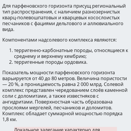
Для парфеновского горизонта присущ региональный
тип распространения, с наличием разнозернистых
кварц-полевошпатовых и кварцевых косослоистых
песчаников с фациями дельтового и аллювиального
вида.
Компонентами надсолевого комплекса являются:
терригенно-карбонатные породы, относящиеся к
среднему и верхнему кембрию;
терригенные породы ордовика.
Показатель мощности парфеновского горизонта
варьируется от 40 до 80 метров. Величина пористости
— 20 %, а проницаемость равна 2 000 млрд. Солевой
комплекс представлен чередованием слоёв каменной
соли с доломитами, а также известняков с
ангидритами. Поверхностная часть образована
прослоями мергелей, песчаников и доломитов.
Комплекс обладает суммарной мощностью порядка
1,8 км.
Локальное залегание характерно для