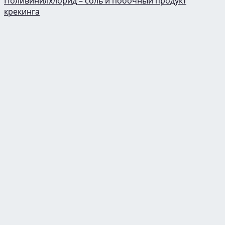
Поливинилхлорид – соль и побочный продукт
крекинга