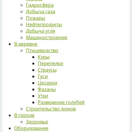
Гидросфера
Добыча газа
Пожары
Нефтепродукты
Добыча угля
Машиностроение
В деревне
Птицеводство
Куры
Перепелки
Страусы
Гуси
Цесарки
Фазаны
Утки
Разведение голубей
Строительство домов
В городе
Здоровье
Оборудование