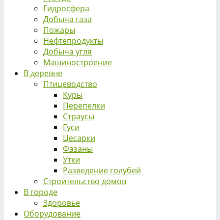
Гидросфера
Добыча газа
Пожары
Нефтепродукты
Добыча угля
Машиностроение
В деревне
Птицеводство
Куры
Перепелки
Страусы
Гуси
Цесарки
Фазаны
Утки
Разведение голубей
Строительство домов
В городе
Здоровье
Оборудование