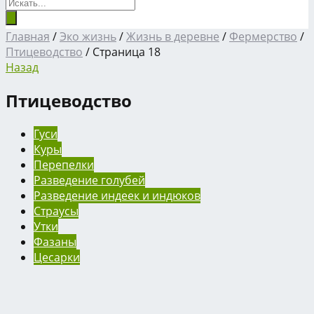
Главная
/
Эко жизнь
/
Жизнь в деревне
/
Фермерство
/
Птицеводство
/
Страница 18
Назад
Птицеводство
Гуси
Куры
Перепелки
Разведение голубей
Разведение индеек и индюков
Страусы
Утки
Фазаны
Цесарки