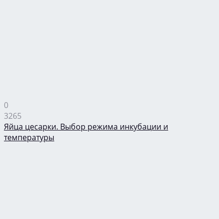
0
3265
Яйца цесарки. Выбор режима инкубации и
температуры