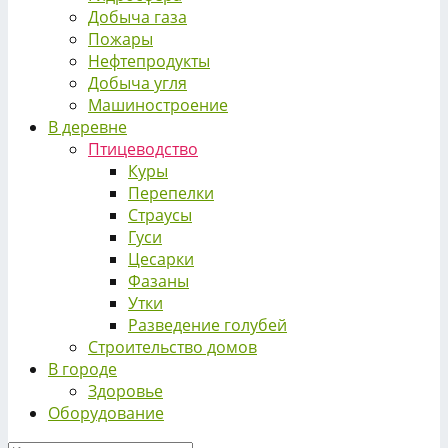
Добыча газа
Пожары
Нефтепродукты
Добыча угля
Машиностроение
В деревне
Птицеводство
Куры
Перепелки
Страусы
Гуси
Цесарки
Фазаны
Утки
Разведение голубей
Строительство домов
В городе
Здоровье
Оборудование