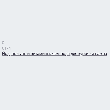
0
6174
Йод, полынь и витамины: чем вода для курочки важна