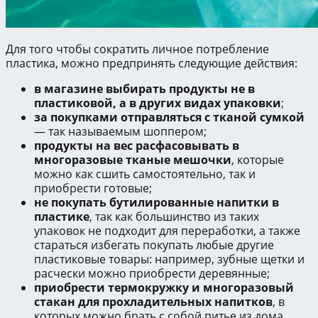
Для того чтобы сократить личное потребление
пластика, можно предпринять следующие действия:
в магазине выбирать продукты не в
пластиковой, а в других видах упаковки
;
за покупками отправляться с тканой сумкой
— так называемым шоппером;
продукты на вес расфасовывать в
многоразовые тканые мешочки
, которые
можно как сшить самостоятельно, так и
приобрести готовые;
не покупать бутилированные напитки в
пластике
, так как большинство из таких
упаковок не подходит для переработки, а также
стараться избегать покупать любые другие
пластиковые товары: например, зубные щетки и
расчески можно приобрести деревянные;
приобрести термокружку и многоразовый
стакан для прохладительных напитков
, в
которых можно брать с собой питье из дома,