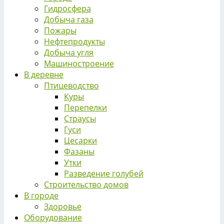
Гидросфера
Добыча газа
Пожары
Нефтепродукты
Добыча угля
Машиностроение
В деревне
Птицеводство
Куры
Перепелки
Страусы
Гуси
Цесарки
Фазаны
Утки
Разведение голубей
Строительство домов
В городе
Здоровье
Оборудование