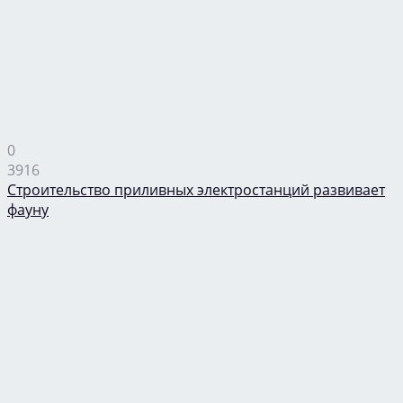
0
3916
Строительство приливных электростанций развивает
фауну