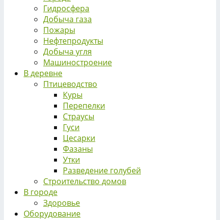
Гидросфера
Добыча газа
Пожары
Нефтепродукты
Добыча угля
Машиностроение
В деревне
Птицеводство
Куры
Перепелки
Страусы
Гуси
Цесарки
Фазаны
Утки
Разведение голубей
Строительство домов
В городе
Здоровье
Оборудование