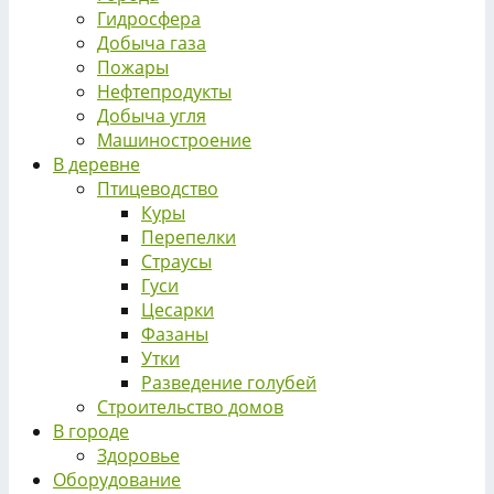
Гидросфера
Добыча газа
Пожары
Нефтепродукты
Добыча угля
Машиностроение
В деревне
Птицеводство
Куры
Перепелки
Страусы
Гуси
Цесарки
Фазаны
Утки
Разведение голубей
Строительство домов
В городе
Здоровье
Оборудование