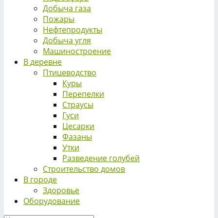
Добыча газа
Пожары
Нефтепродукты
Добыча угля
Машиностроение
В деревне
Птицеводство
Куры
Перепелки
Страусы
Гуси
Цесарки
Фазаны
Утки
Разведение голубей
Строительство домов
В городе
Здоровье
Оборудование