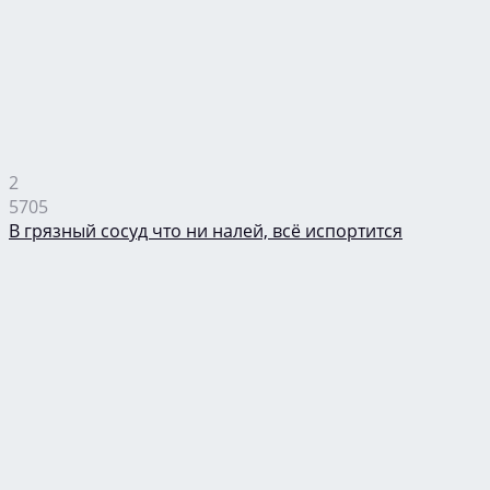
2
5705
В грязный сосуд что ни налей, всё испортится