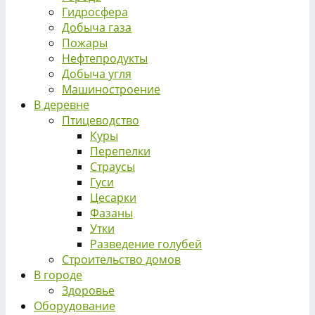
Гидросфера
Добыча газа
Пожары
Нефтепродукты
Добыча угля
Машиностроение
В деревне
Птицеводство
Куры
Перепелки
Страусы
Гуси
Цесарки
Фазаны
Утки
Разведение голубей
Строительство домов
В городе
Здоровье
Оборудование