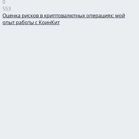
0
553
Оценка рисков в криптовалютных операциях: мой
опыт работы с КоинКит