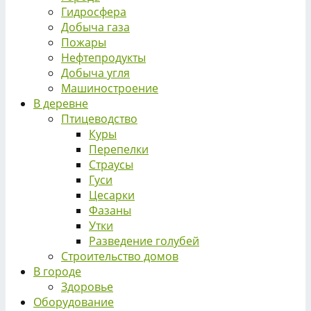
Гидросфера
Добыча газа
Пожары
Нефтепродукты
Добыча угля
Машиностроение
В деревне
Птицеводство
Куры
Перепелки
Страусы
Гуси
Цесарки
Фазаны
Утки
Разведение голубей
Строительство домов
В городе
Здоровье
Оборудование