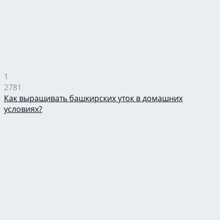
1
2781
Как выращивать башкирских уток в домашних
условиях?