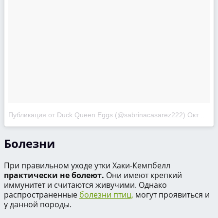
Публикация от Duck Queen Eggs (@sabrinacasarez222)
Окт 11 2017 в 10:22 PDT
Болезни
При правильном уходе утки Хаки-Кемпбелл
практически не болеют.
Они имеют крепкий
иммунитет и считаются живучими. Однако
распространенные
болезни птиц,
могут проявиться и
у данной породы.