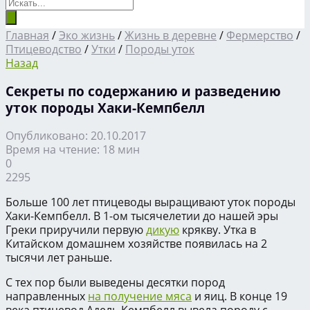
Главная
/
Эко жизнь
/
Жизнь в деревне
/
Фермерство
/
Птицеводство
/
Утки
/
Породы уток
Назад
Секреты по содержанию и разведению
уток породы Хаки-Кемпбелл
Опубликовано: 20.10.2017
Время на чтение: 18 мин
0
2295
Больше 100 лет птицеводы выращивают уток породы
Хаки-Кемпбелл. В 1-ом тысячелетии до нашей эры
Греки приручили первую
дикую
крякву. Утка в
Китайском домашнем хозяйстве появилась на 2
тысячи лет раньше.
С тех пор были выведены десятки пород
направленных
на получение мяса
и яиц. В конце 19