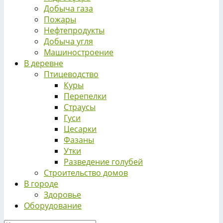
Добыча газа
Пожары
Нефтепродукты
Добыча угля
Машиностроение
В деревне
Птицеводство
Куры
Перепелки
Страусы
Гуси
Цесарки
Фазаны
Утки
Разведение голубей
Строительство домов
В городе
Здоровье
Оборудование