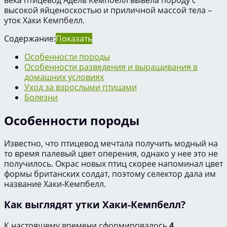
века птицевод Адель Кемпбелл вывела породу с
высокой яйценоскостью и приличной массой тела –
уток Хаки Кемпбелл.
Содержание:
Показать
Особенности породы
Особенности разведения и выращивания в
домашних условиях
Уход за взрослыми птицами
Болезни
Особенности породы
Известно, что птицевод мечтала получить модный на
то время палевый цвет оперения, однако у нее это не
получилось. Окрас новых птиц скорее напоминал цвет
формы британских солдат, поэтому селектор дала им
название Хаки-Кемпбелл.
Как выглядят утки Хаки-Кемпбелл?
К настоящему времени сформировалось
4