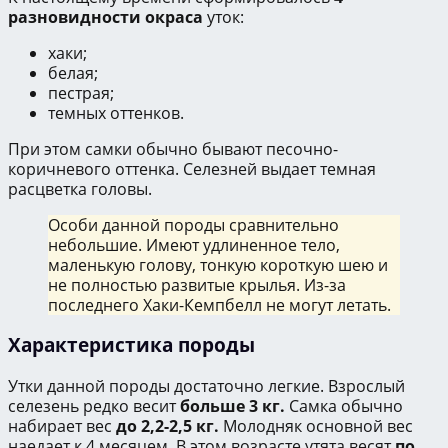
разновидности окраса
уток:
хаки;
белая;
пестрая;
темных оттенков.
При этом самки обычно бывают песочно-
коричневого оттенка. Селезней выдает темная
расцветка головы.
Особи данной породы сравнительно
небольшие. Имеют удлиненное тело,
маленькую голову, тонкую короткую шею и
не полностью развитые крылья. Из-за
последнего Хаки-Кемпбелл не могут летать.
Характеристика породы
Утки данной породы достаточно легкие. Взрослый
селезень редко весит
больше 3 кг.
Самка обычно
набирает вес
до 2,2-2,5 кг.
Молодняк основной вес
наедает к 4 месяцем. В этом возрасте утята весят
по