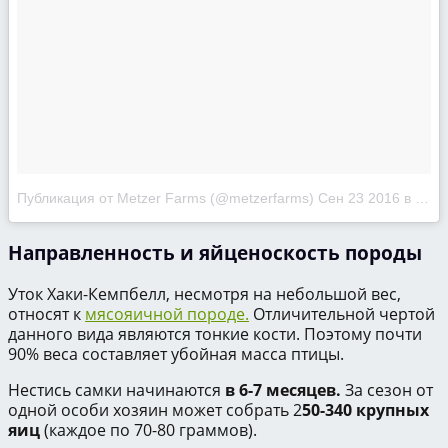
Публикация от Metzer Farms (@metzerfarms)
Сен 23 2016 в 2:18 PDT
Направленность и яйценоскость породы
Уток Хаки-Кемпбелл, несмотря на небольшой вес,
относят к
мясояичной породе.
Отличительной чертой
данного вида являются тонкие кости. Поэтому почти
90% веса составляет убойная масса птицы.
Нестись самки начинаются
в 6-7 месяцев.
За сезон от
одной особи хозяин может собрать 2
50-340 крупных
яиц
(каждое по 70-80 граммов).