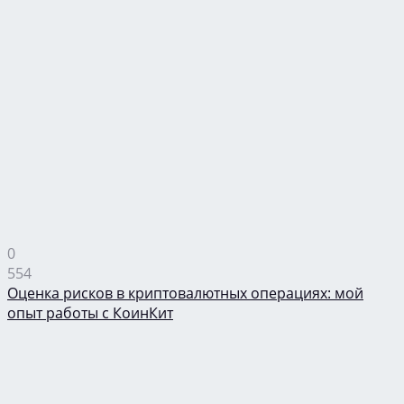
0
554
Оценка рисков в криптовалютных операциях: мой
опыт работы с КоинКит