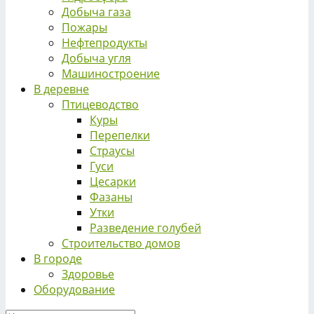
Добыча газа
Пожары
Нефтепродукты
Добыча угля
Машиностроение
В деревне
Птицеводство
Куры
Перепелки
Страусы
Гуси
Цесарки
Фазаны
Утки
Разведение голубей
Строительство домов
В городе
Здоровье
Оборудование