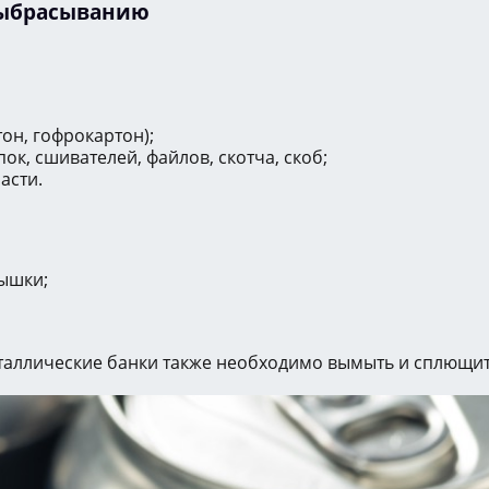
выбрасыванию
тон, гофрокартон);
к, сшивателей, файлов, скотча, скоб;
асти.
рышки;
таллические банки также необходимо вымыть и сплющит