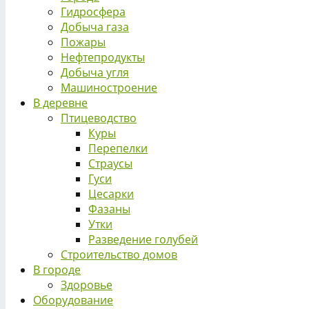
Гидросфера
Добыча газа
Пожары
Нефтепродукты
Добыча угля
Машиностроение
В деревне
Птицеводство
Куры
Перепелки
Страусы
Гуси
Цесарки
Фазаны
Утки
Разведение голубей
Строительство домов
В городе
Здоровье
Оборудование