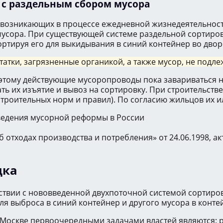
 с раздельным сбором мусора
озникающих в процессе ежедневной жизнедеятельности 
мусора. При существующей системе раздельной сортиров
ртируя его для выкидывания в синий контейнер во двор
татки, загрязненные органикой, а также мусор, не подл
этому действующие мусоропроводы пока завариваться не
ть их изъятие и вывоз на сортировку. При строительств
роительных норм и правил). По согласию жильцов их ил
введения мусорной реформы в России
тходах производства и потребления» от 24.06.1998, ак
дка
твии с нововведенной двухпоточной системой сортиров
 выброса в синий контейнер и другого мусора в контейн
 Москве первоочередными задачами властей являются: р