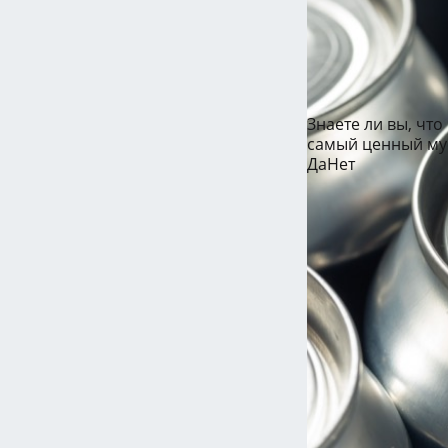
Знаете ли вы, чт
самый ценный му
Да
Нет